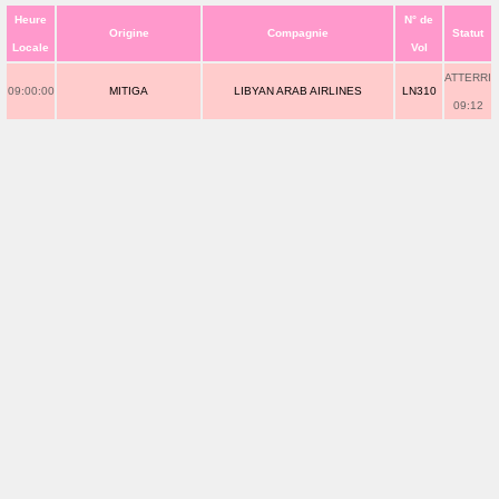
Heure
N° de
Origine
Compagnie
Statut
Locale
Vol
ATTERRI
09:00:00
MITIGA
LIBYAN ARAB AIRLINES
LN310
09:12