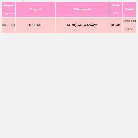
Heure
N° de
Origine
Compagnie
Statut
Locale
Vol
ATTERRI
09:00:00
MISRATE
AFRIQIYAH AIRWAYS
8U492
08:58