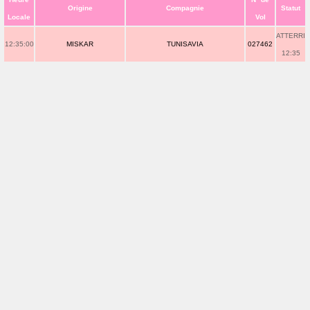
Origine
Compagnie
Statut
Locale
Vol
ATTERRI
12:35:00
MISKAR
TUNISAVIA
027462
12:35