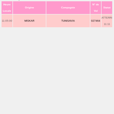
Heure
N° de
Origine
Compagnie
Statut
Locale
Vol
ATTERRI
11:05:00
MISKAR
TUNISAVIA
027464
11:11