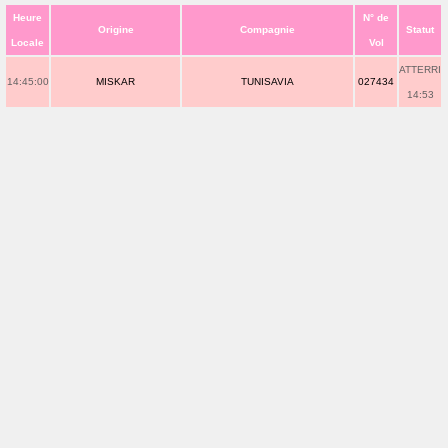
Heure
N° de
Origine
Compagnie
Statut
Locale
Vol
ATTERRI
14:45:00
MISKAR
TUNISAVIA
027434
14:53