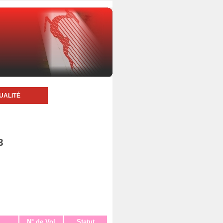
UALITÉ
3
N° de Vol
Statut