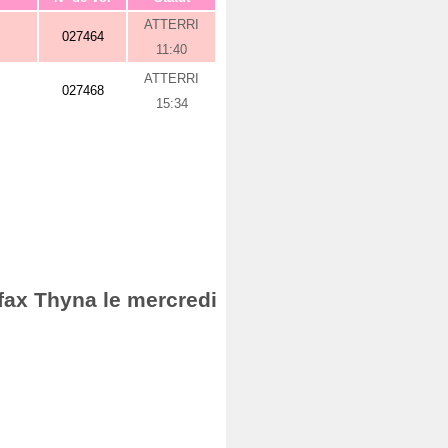
ATTERRI
027464
11:40
ATTERRI
027468
15:34
Sfax Thyna le mercredi