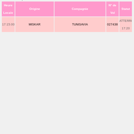
Heure
N° de
Origine
Compagnie
Statut
Locale
Vol
ATTERRI
17:15:00
MISKAR
TUNISAVIA
027438
17:20