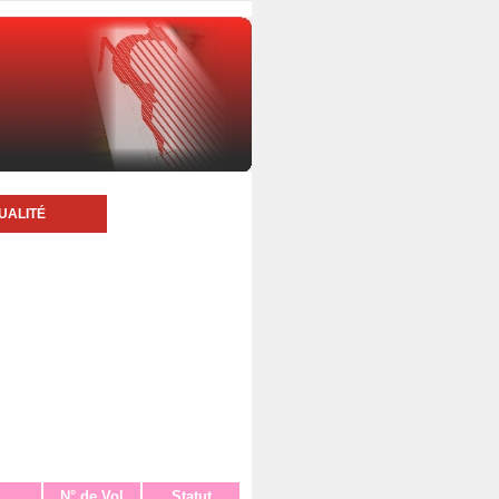
UALITÉ
N° de Vol
Statut