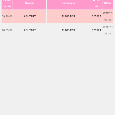
Origine
Compagnie
Statut
Locale
Vol
ATTERRI
09:40:00
ASHTART
TUNISAVIA
025322
09:36
ATTERRI
10:55:00
ASHTART
TUNISAVIA
025324
11:21