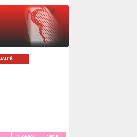
UALITÉ
N° de Vol
Statut