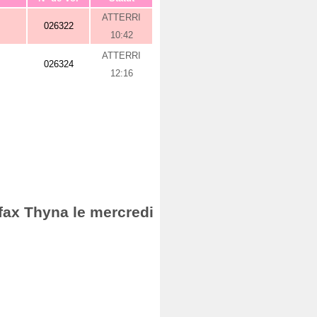
ATTERRI
026322
10:42
ATTERRI
026324
12:16
Sfax Thyna le mercredi