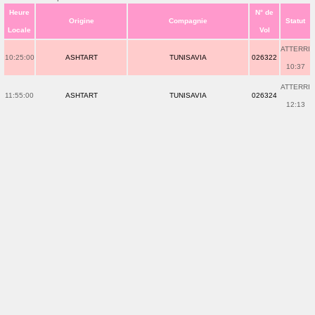
Heure
N° de
Origine
Compagnie
Statut
Locale
Vol
ATTERRI
10:25:00
ASHTART
TUNISAVIA
026322
10:37
ATTERRI
11:55:00
ASHTART
TUNISAVIA
026324
12:13