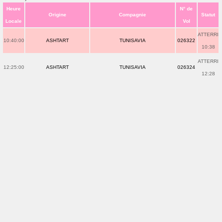
Heure
N° de
Origine
Compagnie
Statut
Locale
Vol
ATTERRI
10:40:00
ASHTART
TUNISAVIA
026322
10:38
ATTERRI
12:25:00
ASHTART
TUNISAVIA
026324
12:28