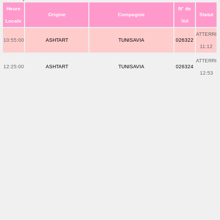
Heure
N° de
Origine
Compagnie
Statut
Locale
Vol
ATTERRI
10:55:00
ASHTART
TUNISAVIA
026322
11:12
ATTERRI
12:25:00
ASHTART
TUNISAVIA
026324
12:53