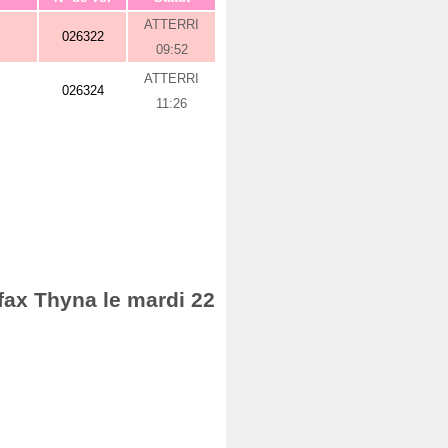
ATTERRI
026322
09:52
ATTERRI
026324
11:26
Sfax Thyna le mardi 22