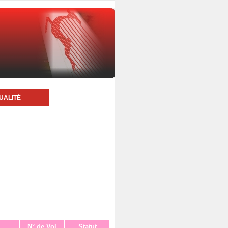
UALITÉ
N° de Vol
Statut