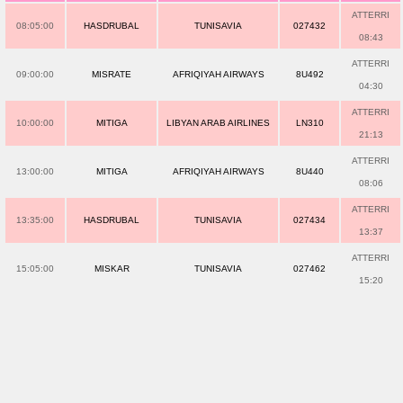
ATTERRI
08:05:00
HASDRUBAL
TUNISAVIA
027432
08:43
ATTERRI
09:00:00
MISRATE
AFRIQIYAH AIRWAYS
8U492
04:30
ATTERRI
10:00:00
MITIGA
LIBYAN ARAB AIRLINES
LN310
21:13
ATTERRI
13:00:00
MITIGA
AFRIQIYAH AIRWAYS
8U440
08:06
ATTERRI
13:35:00
HASDRUBAL
TUNISAVIA
027434
13:37
ATTERRI
15:05:00
MISKAR
TUNISAVIA
027462
15:20