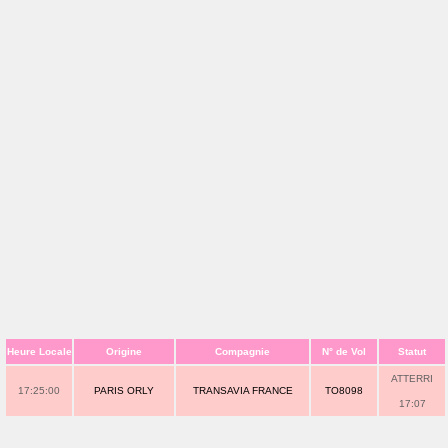
Heure Locale
Origine
Compagnie
N° de Vol
Statut
ATTERRI
17:25:00
PARIS ORLY
TRANSAVIA FRANCE
TO8098
17:07