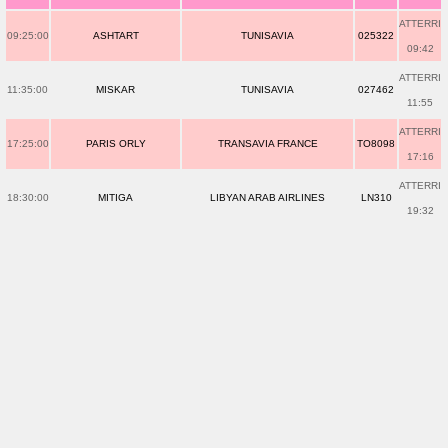
ATTERRI
09:25:00
ASHTART
TUNISAVIA
025322
09:42
ATTERRI
11:35:00
MISKAR
TUNISAVIA
027462
11:55
ATTERRI
17:25:00
PARIS ORLY
TRANSAVIA FRANCE
TO8098
17:16
ATTERRI
18:30:00
MITIGA
LIBYAN ARAB AIRLINES
LN310
19:32