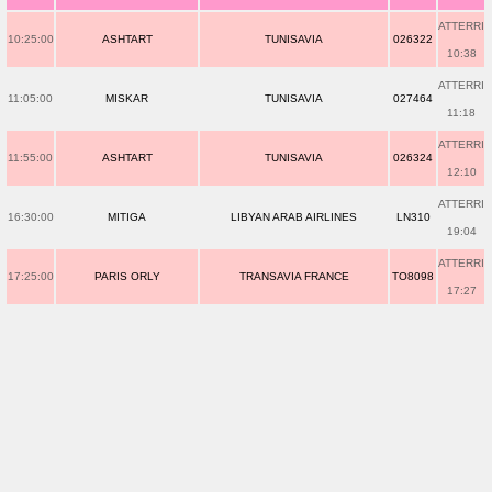
ATTERRI
10:25:00
ASHTART
TUNISAVIA
026322
10:38
ATTERRI
11:05:00
MISKAR
TUNISAVIA
027464
11:18
ATTERRI
11:55:00
ASHTART
TUNISAVIA
026324
12:10
ATTERRI
16:30:00
MITIGA
LIBYAN ARAB AIRLINES
LN310
19:04
ATTERRI
17:25:00
PARIS ORLY
TRANSAVIA FRANCE
TO8098
17:27