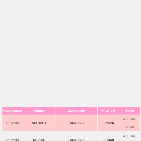
Heure Locale
Origine
Compagnie
N° de Vol
Statut
ATTERRI
13:10:00
ASHTART
TUNISAVIA
026326
13:40
ATTERRI
16:35:00
MISKAR
TUNISAVIA
027468