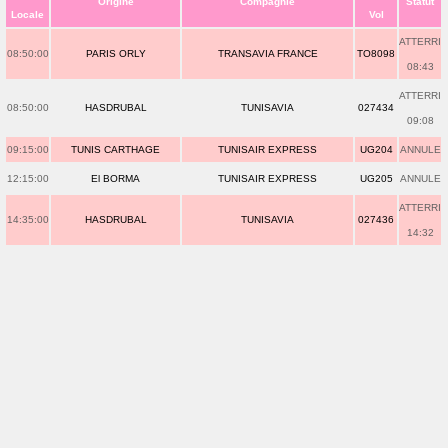
Origine
Compagnie
Statut
Locale
Vol
ATTERRI
08:50:00
PARIS ORLY
TRANSAVIA FRANCE
TO8098
08:43
ATTERRI
08:50:00
HASDRUBAL
TUNISAVIA
027434
09:08
09:15:00
TUNIS CARTHAGE
TUNISAIR EXPRESS
UG204
ANNULE
12:15:00
El BORMA
TUNISAIR EXPRESS
UG205
ANNULE
ATTERRI
14:35:00
HASDRUBAL
TUNISAVIA
027436
14:32