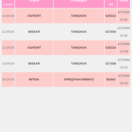
Origine
Compagnie
Statut
Locale
Vol
ATTERRI
10:40:00
ASHTART
TUNISAVIA
026322
11:09
ATTERRI
11:05:00
MISKAR
TUNISAVIA
027464
11:30
ATTERRI
12:25:00
ASHTART
TUNISAVIA
026324
12:58
ATTERRI
13:05:00
MISKAR
TUNISAVIA
027466
13:31
ATTERRI
19:20:00
MITIGA
AFRIQIYAH AIRWAYS
8U440
19:45