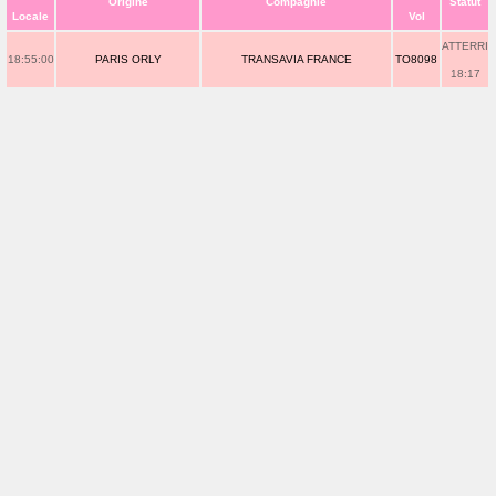
Origine
Compagnie
Statut
Locale
Vol
ATTERRI
18:55:00
PARIS ORLY
TRANSAVIA FRANCE
TO8098
18:17