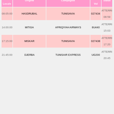
Origine
Compagnie
Statut
Locale
Vol
ATTERRI
08:05:00
HASDRUBAL
TUNISAVIA
027434
08:59
ATTERRI
14:00:00
MITIGA
AFRIQIYAH AIRWAYS
8U440
15:03
ATTERRI
17:15:00
MISKAR
TUNISAVIA
027438
17:20
ATTERRI
21:45:00
DJERBA
TUNISAIR EXPRESS
UG200
20:45