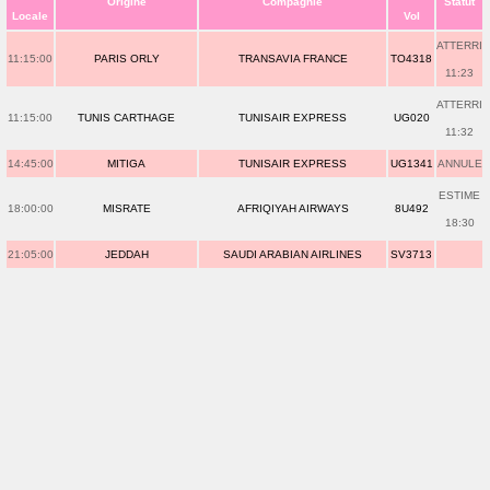
Origine
Compagnie
Statut
Locale
Vol
ATTERRI
11:15:00
PARIS ORLY
TRANSAVIA FRANCE
TO4318
11:23
ATTERRI
11:15:00
TUNIS CARTHAGE
TUNISAIR EXPRESS
UG020
11:32
14:45:00
MITIGA
TUNISAIR EXPRESS
UG1341
ANNULE
ESTIME
18:00:00
MISRATE
AFRIQIYAH AIRWAYS
8U492
18:30
21:05:00
JEDDAH
SAUDI ARABIAN AIRLINES
SV3713