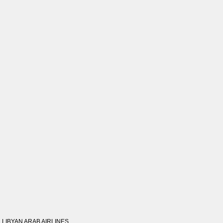
LIBYAN ARAB AIRLINES