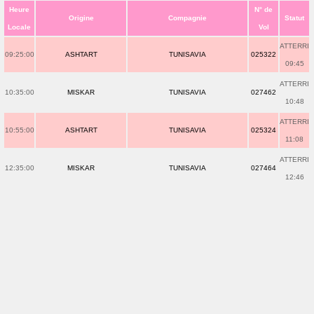
Heure
N° de
Origine
Compagnie
Statut
Locale
Vol
ATTERRI
09:25:00
ASHTART
TUNISAVIA
025322
09:45
ATTERRI
10:35:00
MISKAR
TUNISAVIA
027462
10:48
ATTERRI
10:55:00
ASHTART
TUNISAVIA
025324
11:08
ATTERRI
12:35:00
MISKAR
TUNISAVIA
027464
12:46