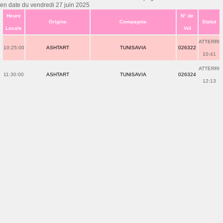
en date du vendredi 27 juin 2025
Heure
N° de
Origine
Compagnie
Statut
Locale
Vol
ATTERRI
10:25:00
ASHTART
TUNISAVIA
026322
10:41
ATTERRI
11:30:00
ASHTART
TUNISAVIA
026324
12:13