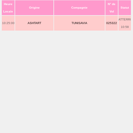
Heure
N° de
Origine
Compagnie
Statut
Locale
Vol
ATTERRI
10:25:00
ASHTART
TUNISAVIA
025322
10:58