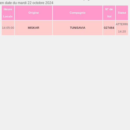
en date du mardi 22 octobre 2024
Heure
N° de
Origine
Compagnie
Statut
Locale
Vol
ATTERRI
14:05:00
MISKAR
TUNISAVIA
027464
14:20