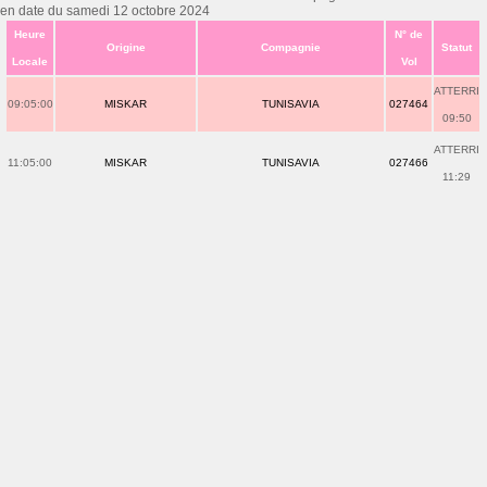
en date du samedi 12 octobre 2024
Heure
N° de
Origine
Compagnie
Statut
Locale
Vol
ATTERRI
09:05:00
MISKAR
TUNISAVIA
027464
09:50
ATTERRI
11:05:00
MISKAR
TUNISAVIA
027466
11:29