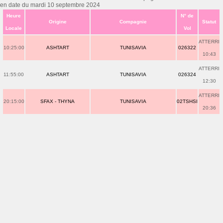
en date du mardi 10 septembre 2024
Heure
N° de
Origine
Compagnie
Statut
Locale
Vol
ATTERRI
10:25:00
ASHTART
TUNISAVIA
026322
10:43
ATTERRI
11:55:00
ASHTART
TUNISAVIA
026324
12:30
ATTERRI
20:15:00
SFAX - THYNA
TUNISAVIA
02TSHSI
20:36