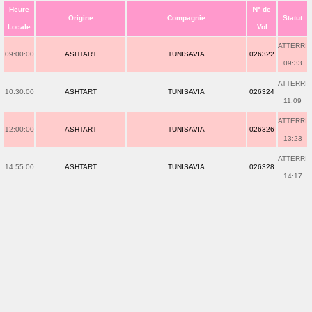
Heure
N° de
Origine
Compagnie
Statut
Locale
Vol
ATTERRI
09:00:00
ASHTART
TUNISAVIA
026322
09:33
ATTERRI
10:30:00
ASHTART
TUNISAVIA
026324
11:09
ATTERRI
12:00:00
ASHTART
TUNISAVIA
026326
13:23
ATTERRI
14:55:00
ASHTART
TUNISAVIA
026328
14:17