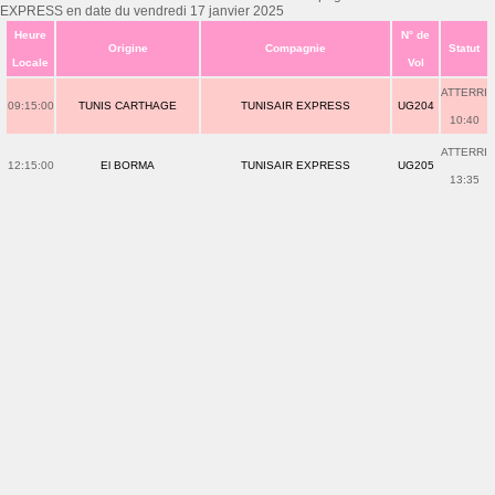
EXPRESS en date du vendredi 17 janvier 2025
Heure
N° de
Origine
Compagnie
Statut
Locale
Vol
ATTERRI
09:15:00
TUNIS CARTHAGE
TUNISAIR EXPRESS
UG204
10:40
ATTERRI
12:15:00
El BORMA
TUNISAIR EXPRESS
UG205
13:35