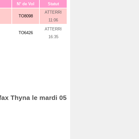
N° de Vol
Statut
ATTERRI
TO8098
11:06
ATTERRI
TO6426
16:35
Sfax Thyna le mardi 05