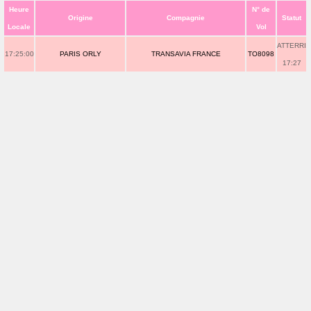
Heure
N° de
Origine
Compagnie
Statut
Locale
Vol
ATTERRI
17:25:00
PARIS ORLY
TRANSAVIA FRANCE
TO8098
17:27