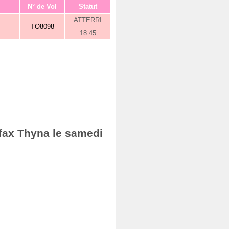
N° de Vol
Statut
ATTERRI
TO8098
18:45
Sfax Thyna le samedi