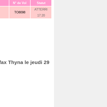
N° de Vol
Statut
ATTERRI
TO8098
17:20
fax Thyna le jeudi 29