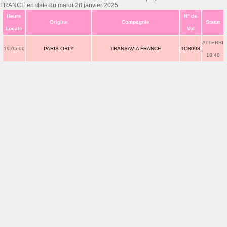
FRANCE en date du mardi 28 janvier 2025
Heure
N° de
Origine
Compagnie
Statut
Locale
Vol
ATTERRI
19:05:00
PARIS ORLY
TRANSAVIA FRANCE
TO8098
18:48