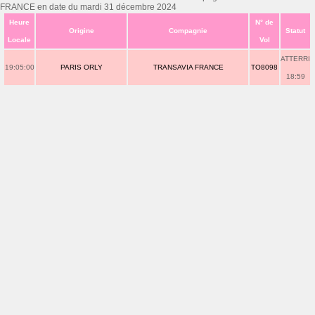
FRANCE en date du mardi 31 décembre 2024
Heure
N° de
Origine
Compagnie
Statut
Locale
Vol
ATTERRI
19:05:00
PARIS ORLY
TRANSAVIA FRANCE
TO8098
18:59