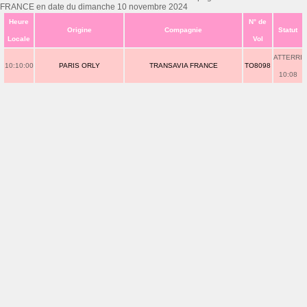
FRANCE en date du dimanche 10 novembre 2024
Heure
N° de
Origine
Compagnie
Statut
Locale
Vol
ATTERRI
10:10:00
PARIS ORLY
TRANSAVIA FRANCE
TO8098
10:08