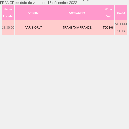
FRANCE en date du vendredi 16 décembre 2022
Heure
N° de
Origine
Compagnie
Statut
Locale
Vol
ATTERRI
18:30:00
PARIS ORLY
TRANSAVIA FRANCE
TO6306
19:13