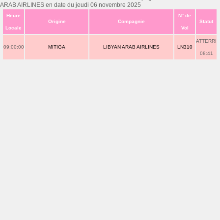
ARAB AIRLINES en date du jeudi 06 novembre 2025
Heure
N° de
Origine
Compagnie
Statut
Locale
Vol
ATTERRI
09:00:00
MITIGA
LIBYAN ARAB AIRLINES
LN310
08:41