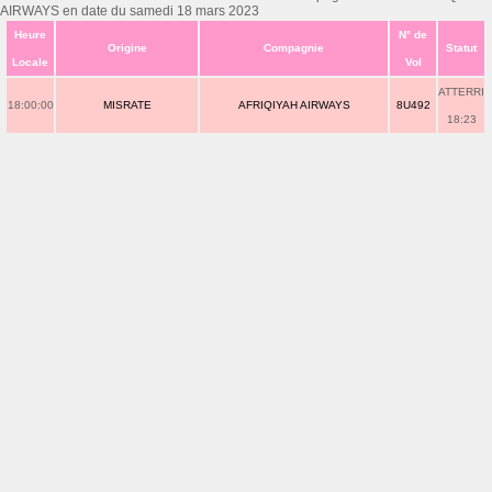
AIRWAYS en date du samedi 18 mars 2023
Heure
N° de
Origine
Compagnie
Statut
Locale
Vol
ATTERRI
18:00:00
MISRATE
AFRIQIYAH AIRWAYS
8U492
18:23