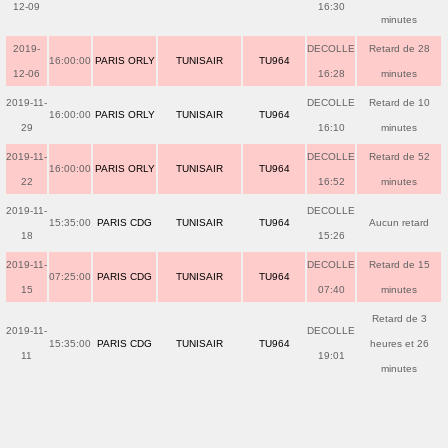
12-09
16:30
minutes
2019-
DECOLLE
Retard de 28
16:00:00
PARIS ORLY
TUNISAIR
TU964
12-06
16:28
minutes
2019-11-
DECOLLE
Retard de 10
16:00:00
PARIS ORLY
TUNISAIR
TU964
29
16:10
minutes
2019-11-
DECOLLE
Retard de 52
16:00:00
PARIS ORLY
TUNISAIR
TU964
22
16:52
minutes
2019-11-
DECOLLE
15:35:00
PARIS CDG
TUNISAIR
TU964
Aucun retard
18
15:26
2019-11-
DECOLLE
Retard de 15
07:25:00
PARIS CDG
TUNISAIR
TU964
15
07:40
minutes
Retard de 3
2019-11-
DECOLLE
15:35:00
PARIS CDG
TUNISAIR
TU964
heures et 26
11
19:01
minutes