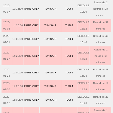
Retard de 2
2020-
DECOLLE
17:15:00
PARIS ORLY
TUNISAIR
TU964
heures et 24
02-07
19:39
minutes
2020-
DECOLLE
Retard de 52
14:20:00
PARIS ORLY
TUNISAIR
TU964
02-03
15:12
minutes
2020-
DECOLLE
Retard de 40
16:00:00
PARIS ORLY
TUNISAIR
TU964
01-31
16:40
minutes
Retard de 1
2020-
DECOLLE
14:20:00
PARIS ORLY
TUNISAIR
TU964
heure et 3
01-27
15:23
minutes
2020-
DECOLLE
Retard de 38
16:00:00
PARIS ORLY
TUNISAIR
TU964
01-24
16:38
minutes
2020-
DECOLLE
Retard de 19
14:20:00
PARIS ORLY
TUNISAIR
TU964
01-20
14:39
minutes
2020-
DECOLLE
Retard de 20
16:00:00
PARIS ORLY
TUNISAIR
TU964
01-17
16:20
minutes
Retard de 1