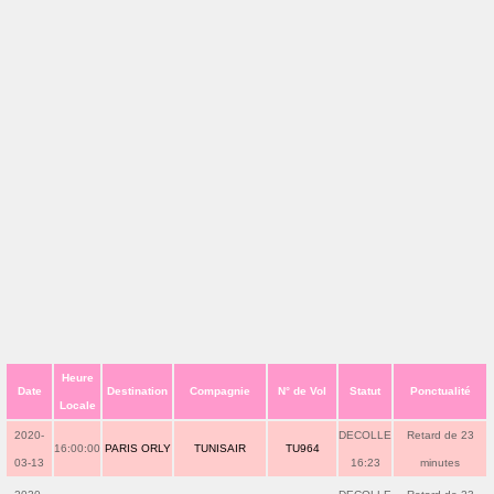
Heure
Date
Destination
Compagnie
N° de Vol
Statut
Ponctualité
Locale
2020-
DECOLLE
Retard de 23
16:00:00
PARIS ORLY
TUNISAIR
TU964
03-13
16:23
minutes