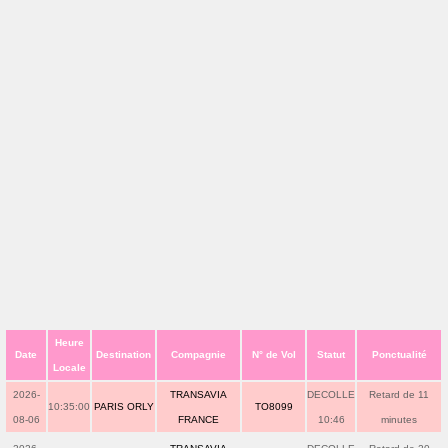
Heure
Date
Destination
Compagnie
N° de Vol
Statut
Ponctualité
Locale
2026-
TRANSAVIA
DECOLLE
Retard de 11
10:35:00
PARIS ORLY
TO8099
08-06
FRANCE
10:46
minutes