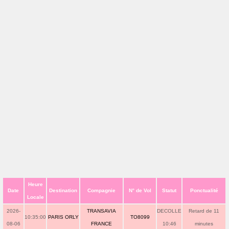
Heure
Date
Destination
Compagnie
N° de Vol
Statut
Ponctualité
Locale
2026-
TRANSAVIA
DECOLLE
Retard de 11
10:35:00
PARIS ORLY
TO8099
08-06
FRANCE
10:46
minutes