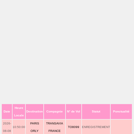
Heure
Date
Destination
Compagnie
N° de Vol
Statut
Ponctualité
Locale
2026-
PARIS
TRANSAVIA
10:50:00
TO8099
ENREGISTREMENT
08-08
ORLY
FRANCE