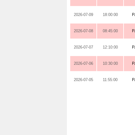
2026-07-09
18:00:00
P
2026-07-08
08:45:00
P
2026-07-07
12:10:00
P
2026-07-06
10:30:00
P
2026-07-05
11:55:00
P