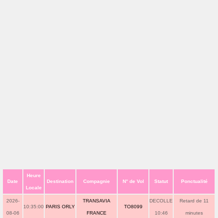
Heure
Date
Destination
Compagnie
N° de Vol
Statut
Ponctualité
Locale
2026-
TRANSAVIA
DECOLLE
Retard de 11
10:35:00
PARIS ORLY
TO8099
08-06
FRANCE
10:46
minutes