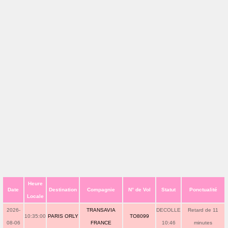
Heure
Date
Destination
Compagnie
N° de Vol
Statut
Ponctualité
Locale
2026-
TRANSAVIA
DECOLLE
Retard de 11
10:35:00
PARIS ORLY
TO8099
08-06
FRANCE
10:46
minutes