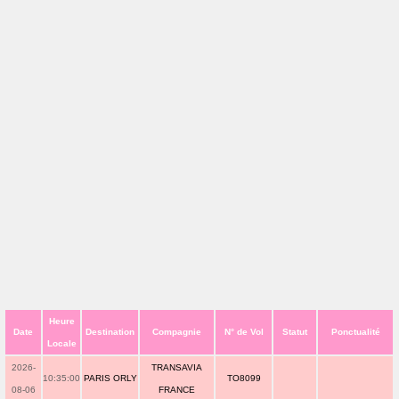
Heure
Date
Destination
Compagnie
N° de Vol
Statut
Ponctualité
Locale
2026-
TRANSAVIA
10:35:00
PARIS ORLY
TO8099
08-06
FRANCE