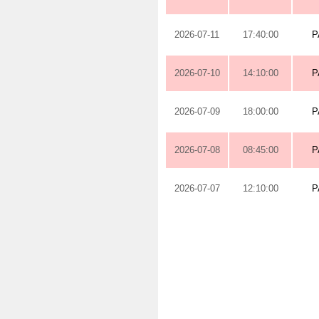
2026-07-11
17:40:00
P
2026-07-10
14:10:00
P
2026-07-09
18:00:00
P
2026-07-08
08:45:00
P
2026-07-07
12:10:00
P